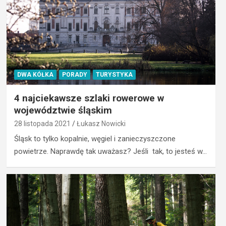
DWA KÓŁKA
PORADY
TURYSTYKA
4 najciekawsze szlaki rowerowe w
województwie śląskim
28 listopada 2021
Łukasz Nowicki
Śląsk to tylko kopalnie, węgiel i zanieczyszczone
powietrze. Naprawdę tak uważasz? Jeśli tak, to jesteś w…