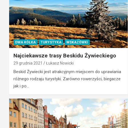
DWA KÓŁKA
TURYSTYKA
WSKAZÓWKI
Najciekawsze trasy Beskidu Żywieckiego
29 grudnia 2021
Łukasz Nowicki
Beskid Żywiecki jest atrakcyjnym miejscem do uprawiania
różnego rodzaju turystyki. Zarówno rowerzyści, biegacze
jak i po…