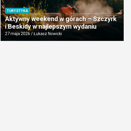
TURYSTYKA
Aktywny weekend w górach – Szczyrk
i Beskidy w najlepszym wydaniu
27 maja 2026
Łukasz Nowicki