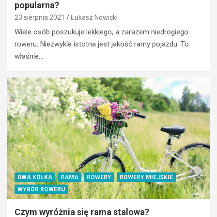
e
y
popularna?
r
w
23 sierpnia 2021
Łukasz Nowicki
s
n
j
y
Wiele osób poszukuje lekkiego, a zarazem niedrogiego
a
w
roweru. Niezwykle istotna jest jakość ramy pojazdu. To
r
e
właśnie…
o
e
w
k
e
e
r
n
u
d
n
w
a
g
e
ó
l
r
e
a
k
c
t
h
DWA KÓŁKA
RAMA
ROWERY
ROWERY MIEJSKIE
r
–
WYBÓR ROWERU
y
S
c
z
Czym wyróżnia się rama stalowa?
z
c