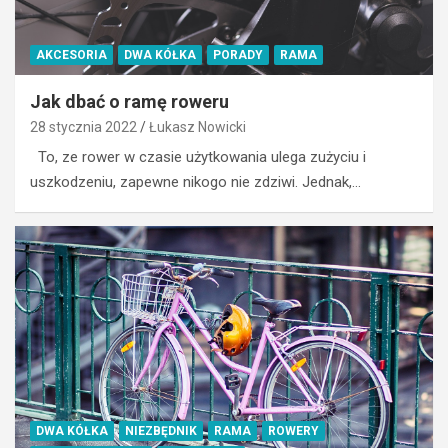
AKCESORIA
DWA KÓŁKA
PORADY
RAMA
Jak dbać o ramę roweru
28 stycznia 2022
Łukasz Nowicki
To, ze rower w czasie użytkowania ulega zużyciu i
uszkodzeniu, zapewne nikogo nie zdziwi. Jednak,…
DWA KÓŁKA
NIEZBĘDNIK
RAMA
ROWERY