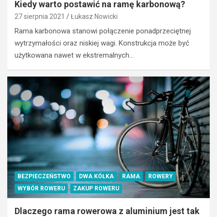
Kiedy warto postawić na ramę karbonową?
27 sierpnia 2021
Łukasz Nowicki
Rama karbonowa stanowi połączenie ponadprzeciętnej
wytrzymałości oraz niskiej wagi. Konstrukcja może być
użytkowana nawet w ekstremalnych…
ROWER
J
a
k
w
y
g
l
ą
d
a
k
TURYSTYKA
BEZPIECZEŃSTWO
DWA KÓŁKA
RAMA
ROWERY
o
A
WYBÓR ROWERU
ZAKUP ROWERU
n
k
w
t
Dlaczego rama rowerowa z aluminium jest tak