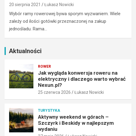
n
20 sierpnia 2021
Łukasz Nowicki
z
y
y
Wybór ramy rowerowej bywa sporym wyzwaniem. Wiele
i
r
zależy od ilości gotówki przeznaczonej na zakup
d
k
jednośladu. Rama…
l
i
a
B
c
e
z
s
Aktualności
e
k
g
i
ROWER
o
d
Jak wygląda konwersja roweru na
w
y
elektryczny i dlaczego warto wybrać
a
w
Nexun.pl?
r
n
25 czerwca 2026
Łukasz Nowicki
t
a
o
j
w
l
TURYSTYKA
y
e
Aktywny weekend w górach –
b
p
Szczyrk i Beskidy w najlepszym
r
s
wydaniu
a
z