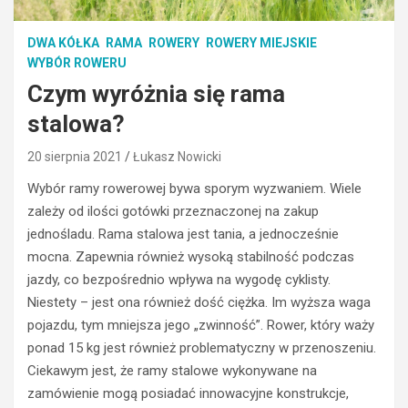
d
a
k
TURYSTYKA
DWA KÓŁKA
RAMA
ROWERY
ROWERY MIEJSKIE
o
A
WYBÓR ROWERU
n
k
Czym wyróżnia się rama
w
t
e
y
stalowa?
r
w
s
n
20 sierpnia 2021
Łukasz Nowicki
j
y
Wybór ramy rowerowej bywa sporym wyzwaniem. Wiele
a
w
r
zależy od ilości gotówki przeznaczonej na zakup
e
o
e
jednośladu. Rama stalowa jest tania, a jednocześnie
w
k
mocna. Zapewnia również wysoką stabilność podczas
e
e
jazdy, co bezpośrednio wpływa na wygodę cyklisty.
r
n
Niestety – jest ona również dość ciężka. Im wyższa waga
u
d
pojazdu, tym mniejsza jego „zwinność”. Rower, który waży
n
w
a
g
ponad 15 kg jest również problematyczny w przenoszeniu.
e
ó
Ciekawym jest, że ramy stalowe wykonywane na
l
r
zamówienie mogą posiadać innowacyjne konstrukcje,
e
a