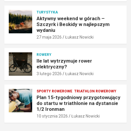
o
j
w
l
TURYSTYKA
y
e
Aktywny weekend w górach –
b
p
Szczyrk i Beskidy w najlepszym
r
s
wydaniu
a
z
27 maja 2026
Łukasz Nowicki
ć
y
N
m
e
w
ROWERY
x
y
Ile lat wytrzymuje rower
u
d
elektryczny?
n
a
3 lutego 2026
Łukasz Nowicki
.
n
p
i
l
u
SPORTY ROWEROWE
TRIATHLON ROWEROWY
?
27
Plan 15-tygodniowy przygotowujący
25
maja
do startu w triathlonie na dystansie
czerwca
2026
1/2 Ironman
2026
10 stycznia 2026
Łukasz Nowicki
Łukasz
Łukasz
Nowicki
Nowicki