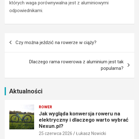
których waga porównywalna jest z aluminiowymi
k
c
odpowiednikami.
t
h
r
–
y
S
c
z
Nawigacja
z
c
Czy można jeździć na rowerze w ciąży?
n
z
wpisu
y
y
i
r
Dlaczego rama rowerowa z aluminium jest tak
d
k
popularna?
l
i
a
B
c
e
z
s
Aktualności
e
k
g
i
ROWER
o
d
Jak wygląda konwersja roweru na
w
y
elektryczny i dlaczego warto wybrać
a
w
Nexun.pl?
r
n
25 czerwca 2026
Łukasz Nowicki
t
a