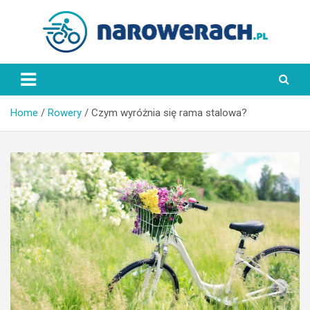
Skip
to
content
NaRowerach.pl
Home
Rowery
Czym wyróżnia się rama stalowa?
ROWER
J
a
k
w
y
g
l
ą