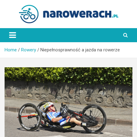
Skip
to
content
NaRowerach.pl
Home
Rowery
Niepełnosprawność a jazda na rowerze