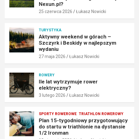
a
w
Nexun.pl?
r
n
25 czerwca 2026
Łukasz Nowicki
t
a
o
j
w
l
TURYSTYKA
y
e
Aktywny weekend w górach –
b
p
Szczyrk i Beskidy w najlepszym
r
s
wydaniu
a
z
27 maja 2026
Łukasz Nowicki
ć
y
N
m
e
w
ROWERY
x
y
Ile lat wytrzymuje rower
u
d
elektryczny?
n
a
3 lutego 2026
Łukasz Nowicki
.
n
p
i
l
u
SPORTY ROWEROWE
TRIATHLON ROWEROWY
?
27
Plan 15-tygodniowy przygotowujący
25
maja
do startu w triathlonie na dystansie
czerwca
2026
1/2 Ironman
2026