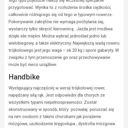
tego typu pojeździe należy się wcześniej specjalnie
l
przygotować. Wynika to z rozłożenia środka ciężkości,
ą
całkowicie różniącego się od tego w typowym rowerze.
d
Pokonywanie zakrętów nie wymaga pochylania się,
a
k
TURYSTYKA
wystarczy tylko skręcić kierownicą. Jazda jest możliwa
o
A
dzięki sile mięśni. Można wybrać jednoślad jedno lub
n
k
wielobiegowy, a także elektryczny. Największą wadą roweru
w
t
trójkołowego jest jego waga – ok 20 kg i spore gabaryty. W
e
y
związku z tym przenoszenie go oraz przechowywanie
r
w
s
n
może być nieco uciążliwe.
j
y
Handbike
a
w
r
e
o
Występujący najczęściej w wersji trójkołowej rower,
e
w
k
napędzany siłą rąk. Jest odpowiedni dla chorych ze
e
e
wszystkimi typami niepełnosprawności. Został
r
n
skonstruowany w sposób, który pozwalaj poruszać się
u
d
na nim osobom z takimi chorobami jak porażenie
n
w
mózgowe, uszkodzenie kręgosłupa , dystrofia mózgowa.
a
g