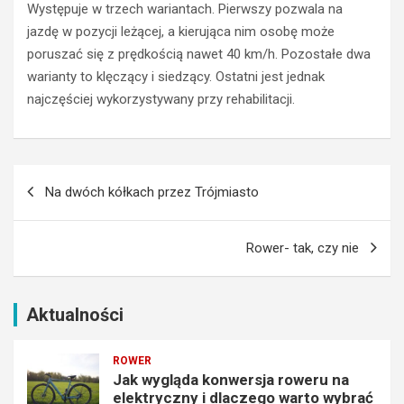
e
ó
Występuje w trzech wariantach. Pierwszy pozwala na
l
r
jazdę w pozycji leżącej, a kierująca nim osobę może
e
a
poruszać się z prędkością nawet 40 km/h. Pozostałe dwa
k
c
warianty to klęczący i siedzący. Ostatni jest jednak
t
h
najczęściej wykorzystywany przy rehabilitacji.
r
–
y
S
c
z
z
c
Nawigacja
n
z
Na dwóch kółkach przez Trójmiasto
y
y
wpisu
i
r
d
k
Rower- tak, czy nie
l
i
a
B
c
e
z
s
Aktualności
e
k
g
i
ROWER
o
d
Jak wygląda konwersja roweru na
w
y
elektryczny i dlaczego warto wybrać