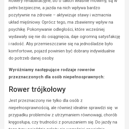
Rowery rehabilitacyjne, bo o takich właśnie mówimy, są w
pełni bezpieczne, a jazda na nich wpływa bardzo
pozytywnie na zdrowie – aktywizuje stawy i wzmacnia
układ mięśniowy. Oprócz tego, ma zbawienny wpływ na
psychikę. Pokonywanie odległości, które wcześniej
wydawały się nie do osiągnięcia, daje ogromną satysfakcję
i radość. Aby przemieszczanie się na jednośladzie było
komfortowe, pojazd powinien być dobrany indywidualnie
do potrzeb danej osoby.
Wyróżniamy następujące rodzaje rowerów
przeznaczonych dla osób niepełnosprawnych:
Rower trójkołowy
ROWER
J
Jest przeznaczony nie tylko dla osób z
a
niepełnosprawnością, ale również idealnie sprawdzi się w
k
w
przypadku problemów z utrzymaniem równowagi, chorób
y
kręgosłupa, czy trudności z poruszaniem się. Do jazdy na
g