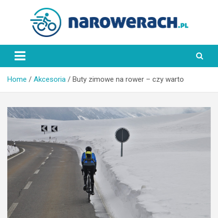
Skip
to
content
NaRowerach.pl
Home
Akcesoria
Buty zimowe na rower – czy warto