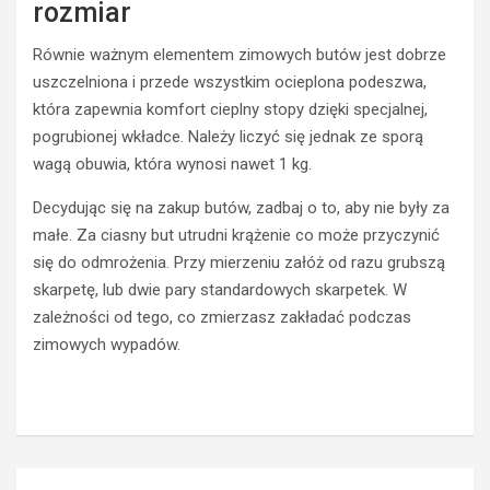
r
w
rozmiar
s
n
j
y
Równie ważnym elementem zimowych butów jest dobrze
a
w
uszczelniona i przede wszystkim ocieplona podeszwa,
r
e
która zapewnia komfort cieplny stopy dzięki specjalnej,
o
e
pogrubionej wkładce. Należy liczyć się jednak ze sporą
w
k
e
e
wagą obuwia, która wynosi nawet 1 kg.
r
n
u
Decydując się na zakup butów, zadbaj o to, aby nie były za
d
n
w
małe. Za ciasny but utrudni krążenie co może przyczynić
a
g
się do odmrożenia. Przy mierzeniu załóż od razu grubszą
e
ó
skarpetę, lub dwie pary standardowych skarpetek. W
l
r
zależności od tego, co zmierzasz zakładać podczas
e
a
k
zimowych wypadów.
c
t
h
r
–
y
S
c
z
z
c
Nawigacja
n
z