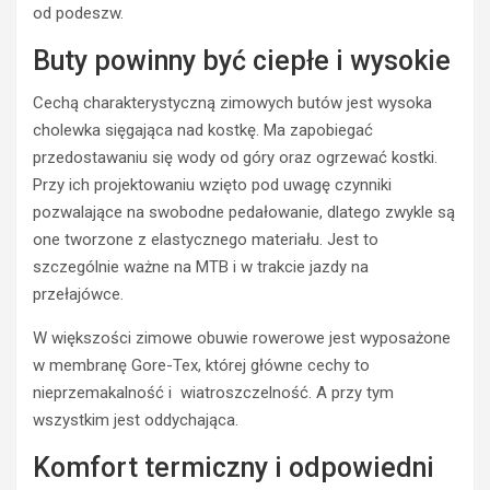
od podeszw.
Buty powinny być ciepłe i wysokie
Cechą charakterystyczną zimowych butów jest wysoka
ROWER
cholewka sięgająca nad kostkę. Ma zapobiegać
J
przedostawaniu się wody od góry oraz ogrzewać kostki.
a
Przy ich projektowaniu wzięto pod uwagę czynniki
k
pozwalające na swobodne pedałowanie, dlatego zwykle są
w
y
one tworzone z elastycznego materiału. Jest to
g
szczególnie ważne na MTB i w trakcie jazdy na
l
przełajówce.
ą
d
W większości zimowe obuwie rowerowe jest wyposażone
a
w membranę Gore-Tex, której główne cechy to
k
TURYSTYKA
nieprzemakalność i wiatroszczelność. A przy tym
o
A
wszystkim jest oddychająca.
n
k
w
t
Komfort termiczny i odpowiedni
e
y