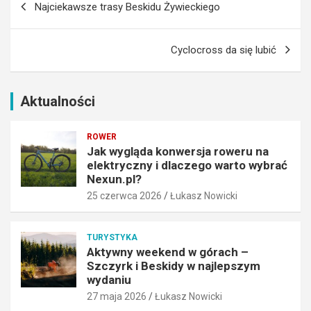
Najciekawsze trasy Beskidu Żywieckiego
y
y
wpisu
i
r
d
k
Cyclocross da się lubić
l
i
a
B
c
e
z
s
Aktualności
e
k
g
i
ROWER
o
d
Jak wygląda konwersja roweru na
w
y
elektryczny i dlaczego warto wybrać
a
w
Nexun.pl?
r
n
25 czerwca 2026
Łukasz Nowicki
t
a
o
j
w
l
TURYSTYKA
y
e
Aktywny weekend w górach –
b
p
Szczyrk i Beskidy w najlepszym
r
s
wydaniu
a
z
27 maja 2026
Łukasz Nowicki
ć
y