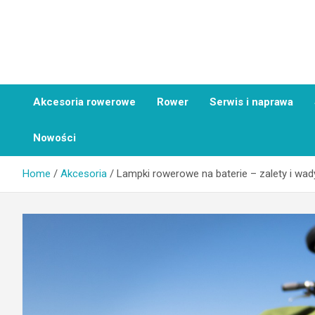
Skip
to
content
NaRowerach.pl
Akcesoria rowerowe
Rower
Serwis i naprawa
Nowości
Home
Akcesoria
Lampki rowerowe na baterie – zalety i wad