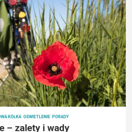
DWA KÓŁKA
OŚWIETLENIE
PORADY
 – zalety i wady