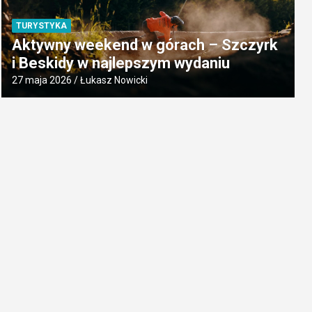
TURYSTYKA
Aktywny weekend w górach – Szczyrk
i Beskidy w najlepszym wydaniu
27 maja 2026
Łukasz Nowicki