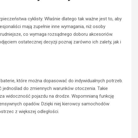
eczeństwa cyklisty. Właśnie dlatego tak ważne jest to, aby
sjonaliści mają zupełnie inne wymagania, niż osoby
e trudniejsze, co wymaga rozsądnego doboru akcesoriów.
ęciem ostatecznej decyzji poznaj zarówno ich zalety, jak i
 baterie, które można dopasować do indywidualnych potrzeb.
ać jednoślad do zmiennych warunków otoczenia. Takie
ksza widoczność pojazdu na drodze. Wspomnianą funkcję
ntensywnych opadów. Dzięki niej kierowcy samochodów
trzec z większej odległości.