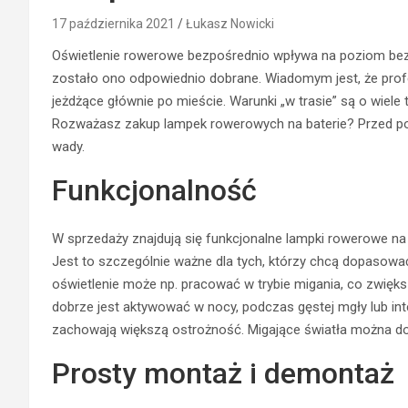
17 października 2021
Łukasz Nowicki
Oświetlenie rowerowe bezpośrednio wpływa na poziom bezpi
zostało ono odpowiednio dobrane. Wiadomym jest, że profe
jeżdżące głównie po mieście. Warunki „w trasie” są o wiel
Rozważasz zakup lampek rowerowych na baterie? Przed podj
wady.
Funkcjonalność
W sprzedaży znajdują się funkcjonalne lampki rowerowe na
Jest to szczególnie ważne dla tych, którzy chcą dopasow
oświetlenie może np. pracować w trybie migania, co zwię
dobrze jest aktywować w nocy, podczas gęstej mgły lub i
zachowają większą ostrożność. Migające światła można dos
Prosty montaż i demontaż