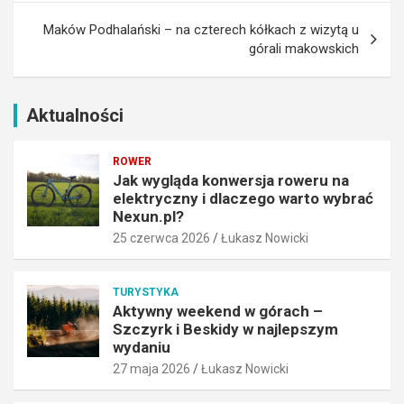
i
r
Maków Podhalański – na czterech kółkach z wizytą u
d
k
górali makowskich
l
i
a
B
c
e
z
s
Aktualności
e
k
g
i
ROWER
o
d
Jak wygląda konwersja roweru na
w
y
elektryczny i dlaczego warto wybrać
a
w
Nexun.pl?
r
n
25 czerwca 2026
Łukasz Nowicki
t
a
o
j
w
l
TURYSTYKA
y
e
Aktywny weekend w górach –
b
p
Szczyrk i Beskidy w najlepszym
r
s
wydaniu
a
z
27 maja 2026
Łukasz Nowicki
ć
y
N
m