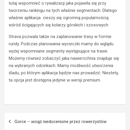
s
n
tutaj wspomnieć o rywalizacji jaka pojawiła się przy
j
y
tworzeniu rankingu na tych właśnie segmentach. Dlatego
a
w
właśnie aplikacja cieszy się ogromną popularnością
r
e
wśród ścigających się kolarzy górskich i szosowych.
o
e
w
k
Strava pozwala także na zaplanowanie trasy w formie
e
e
r
rundy. Podczas planowania wycieczki mamy do wglądu
n
u
d
wyżej wspomniane segmenty występujące na trasie.
n
w
Możemy również zobaczyć jaka nawierzchnia znajduje się
a
g
na wybranych odcinkach. Mamy możliwość utworzenia
e
ó
śladu, po którym aplikacja będzie nas prowadzić. Niestety,
l
r
e
ta opcja jest dostępna jedynie w wersji premium.
a
k
c
t
h
r
–
y
S
c
z
Nawigacja
z
c
Gorce – wciąż niedocenione przez rowerzystów
n
z
wpisu
y
y