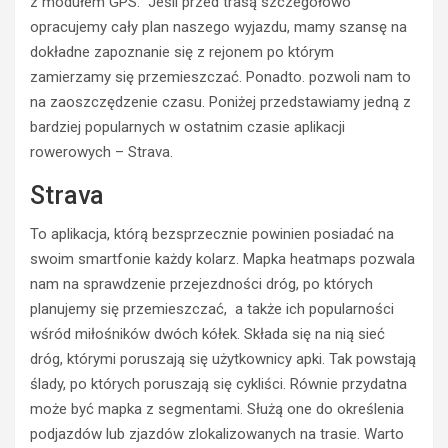
z modułem GPS. Jeśli przed trasą szczegółowo
opracujemy cały plan naszego wyjazdu, mamy szansę na
dokładne zapoznanie się z rejonem po którym
zamierzamy się przemieszczać. Ponadto. pozwoli nam to
ROWER
na zaoszczędzenie czasu. Poniżej przedstawiamy jedną z
J
bardziej popularnych w ostatnim czasie aplikacji
a
rowerowych – Strava.
k
w
Strava
y
g
To aplikacja, którą bezsprzecznie powinien posiadać na
l
swoim smartfonie każdy kolarz. Mapka heatmaps pozwala
ą
d
nam na sprawdzenie przejezdności dróg, po których
a
planujemy się przemieszczać, a także ich popularności
k
TURYSTYKA
wśród miłośników dwóch kółek. Składa się na nią sieć
o
A
dróg, którymi poruszają się użytkownicy apki. Tak powstają
n
k
ślady, po których poruszają się cykliści. Równie przydatna
w
t
e
może być mapka z segmentami. Służą one do określenia
y
r
w
podjazdów lub zjazdów zlokalizowanych na trasie. Warto