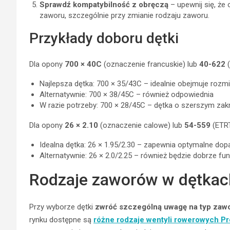
Sprawdź kompatybilność z obręczą
– upewnij się, że
zaworu, szczególnie przy zmianie rodzaju zaworu.
Przykłady doboru dętki
Dla opony
700 × 40C
(oznaczenie francuskie) lub
40-622
(
Najlepsza dętka: 700 × 35/43C – idealnie obejmuje rozm
Alternatywnie: 700 × 38/45C – również odpowiednia
W razie potrzeby: 700 × 28/45C – dętka o szerszym zakr
Dla opony
26 × 2.10
(oznaczenie calowe) lub
54-559
(ETR
Idealna dętka: 26 × 1.95/2.30 – zapewnia optymalne do
Alternatywnie: 26 × 2.0/2.25 – również będzie dobrze f
Rodzaje zaworów w dętka
Przy wyborze dętki
zwróć szczególną uwagę na typ zaw
rynku dostępne są
różne rodzaje wentyli rowerowych Pr