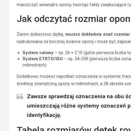
marszczyć wewnątrz opony, tworząc fałdy zwiększające ryz
Jak odczytać rozmiar opo
Zanim dobierzesz dętkę,
musisz dokładnie znać rozmiar
nadrukowana na bocznej ściance opony i może być zapis
System calowy
– np. 26 × 2.10 (gdzie pierwsza liczba 
System ETRTO/ISO
– np. 54-559 (pierwsza liczba ozn
milimetrach)
Dodatkowo możesz napotkać oznaczenia w systemie francus
średnicę zewnętrzną opony w milimetrach, a 38 określa sz
Zawsze sprawdzaj oznaczenia na obu śc
umieszczają różne systemy oznaczeń po
identyfikację.
Tabela rozmiarów dętek r