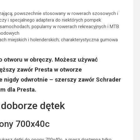
ieczającą; powszechnie stosowany w rowerach szosowych i
zy i specjalnego adaptera do niektórych pompek
w samochodach; popularny w rowerach rekreacyjnych i MTB
chodowych
ach miejskich i holenderskich; charakterystyczna gumowa
do otworu w obręczy. Możesz używać
ęższy zawór Presta w otworze
e nigdy odwrotnie – szerszy zawór Schrader
m dla Presta.
 doborze dętek
pony 700x40c
szukasz dętki do opony 700x40c, a masz dostępną tylko