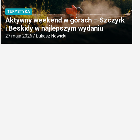
TURYSTYKA
Aktywny weekend w górach – Szczyrk
i Beskidy w najlepszym wydaniu
27 maja 2026
Łukasz Nowicki