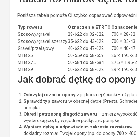
Poniższa tabela pomoże Ci szybko dopasować odpowiednią
Typ roweru
Oznaczenie ETRTO
Oznaczenie
Szosowy/gravel
28-622 do 32-622
700 × 28-32
Szosowy/gravel szerszy
35-622 do 43-622
700 × 35-43
Gravel/przełajowy
40-622 do 47-622
700 × 40-47
MTB 26″
50-559 do 58-559
26 × 1.95-2.
MTB 27.5″
50-584 do 58-584
27.5 × 1.95-2
MTB 29″
50-622 do 58-622
29 × 1.95-2.
Jak dobrać dętkę do opony
Odczytaj rozmiar opony
z jej bocznej ścianki – użyj la
Sprawdź typ zaworu
w obecnej dętce (Presta, Schrader
pompką.
Określ potrzebną długość zaworu
– zmierz wysokość 
wystarczająco, by wygodnie podłączyć pompkę.
Wybierz dętkę o odpowiednim zakresie rozmiarów
–
dokładny rozmiar Twojej opony (np. do opony 700 × 40C n