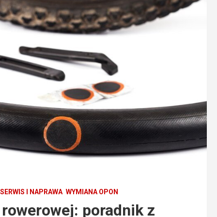
SERWIS I NAPRAWA
WYMIANA OPON
 rowerowej: poradnik z