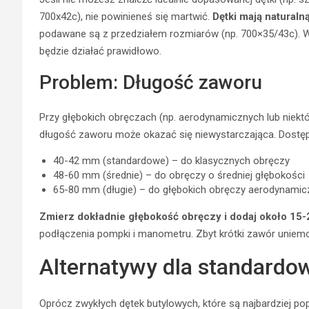
700x42c), nie powinieneś się martwić.
Dętki mają naturaln
podawane są z przedziałem rozmiarów (np. 700×35/43c). Wy
będzie działać prawidłowo.
Problem: Długość zaworu
Przy głębokich obręczach (np. aerodynamicznych lub nie
długość zaworu może okazać się niewystarczająca. Dostęp
40-42 mm (standardowe) – do klasycznych obręczy
48-60 mm (średnie) – do obręczy o średniej głębokości
65-80 mm (długie) – do głębokich obręczy aerodynami
Zmierz dokładnie głębokość obręczy i dodaj około 15
podłączenia pompki i manometru. Zbyt krótki zawór uniemoż
Alternatywy dla standardo
Oprócz zwykłych dętek butylowych, które są najbardziej po