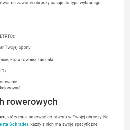
 otwór na zawór w obręczy pasuje do typu wybranego
ETRTO):
iar Twojej opony
esie, która również zadziała
TO):
pasowanie
unkcjonować
ch rowerowych
oru
, który musi pasować do otworu w Twojej obręczy. Na
esta Schrader
, każdy z nich ma swoje specyficzne