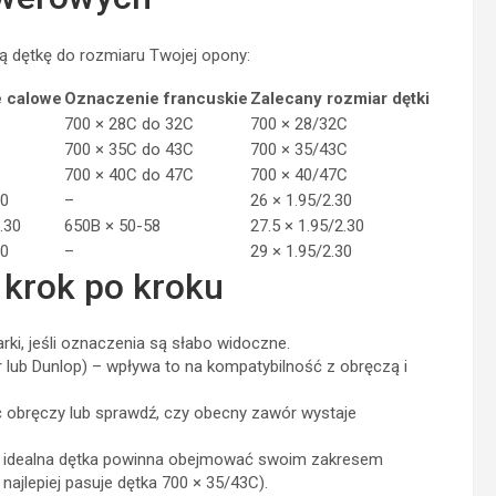
 dętkę do rozmiaru Twojej opony:
 calowe
Oznaczenie francuskie
Zalecany rozmiar dętki
700 × 28C do 32C
700 × 28/32C
700 × 35C do 43C
700 × 35/43C
700 × 40C do 47C
700 × 40/47C
30
–
26 × 1.95/2.30
.30
650B × 50-58
27.5 × 1.95/2.30
30
–
29 × 1.95/2.30
 krok po kroku
tarki, jeśli oznaczenia są słabo widoczne.
 lub Dunlop) – wpływa to na kompatybilność z obręczą i
obręczy lub sprawdź, czy obecny zawór wystaje
 idealna dętka powinna obejmować swoim zakresem
ajlepiej pasuje dętka 700 × 35/43C).