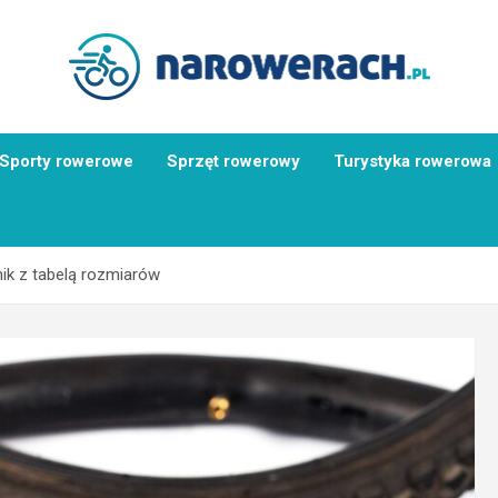
Sporty rowerowe
Sprzęt rowerowy
Turystyka rowerowa
ik z tabelą rozmiarów