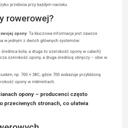
yko przebicia przy każdym nacisku.
ny rowerowej?
 swojej opony
. Ta kluczowa informacja jest zawsze
ana w jednym z dwóch głównych systemów:
to średnica koła, a druga to szerokość opony w calach)
acza szerokość opony, a druga średnicę obręczy – obie w
kim, np. 700 × 38C, gdzie 700 wskazuje przybliżoną
erokość opony w milimetrach.
ianach opony – producenci często
 przeciwnych stronach, co ułatwia
owerowych