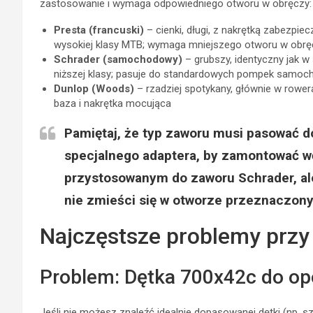
zastosowanie i wymaga odpowiedniego otworu w obręczy:
Presta (francuski)
– cienki, długi, z nakrętką zabezp
wysokiej klasy MTB; wymaga mniejszego otworu w obręc
Schrader (samochodowy)
– grubszy, identyczny jak 
niższej klasy; pasuje do standardowych pompek samo
Dunlop (Woods)
– rzadziej spotykany, głównie w rower
baza i nakrętka mocująca
Pamiętaj, że typ zaworu musi pasować 
specjalnego adaptera, by zamontować w
przystosowanym do zaworu Schrader, al
nie zmieści się w otworze przeznaczony
Najczęstsze problemy przy
Problem: Dętka 700x42c do o
Jeśli nie możesz znaleźć idealnie dopasowanej dętki (np. 