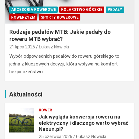
e
a
k
c
AKCESORIA ROWEROWE
KOLARSTWO GÓRSKIE
PEDAŁY
t
h
ROWERZYZM
SPORTY ROWEROWE
r
–
y
S
Rodzaje pedałów MTB: Jakie pedały do
c
z
roweru MTB wybrać?
z
c
n
21 lipca 2025
Łukasz Nowicki
z
y
y
Wybór odpowiednich pedałów do roweru górskiego to
i
r
jedna z kluczowych decyzji, która wpływa na komfort,
d
k
bezpieczeństwo…
l
i
a
B
c
e
z
s
Aktualności
e
k
g
i
ROWER
o
d
Jak wygląda konwersja roweru na
w
y
elektryczny i dlaczego warto wybrać
a
w
Nexun.pl?
r
n
25 czerwca 2026
Łukasz Nowicki
t