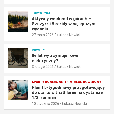
a
o
j
w
l
TURYSTYKA
y
e
Aktywny weekend w górach –
b
p
Szczyrk i Beskidy w najlepszym
r
s
wydaniu
a
z
27 maja 2026
Łukasz Nowicki
ć
y
N
m
e
w
ROWERY
x
y
Ile lat wytrzymuje rower
u
d
elektryczny?
n
a
3 lutego 2026
Łukasz Nowicki
.
n
p
i
l
u
SPORTY ROWEROWE
TRIATHLON ROWEROWY
?
27
Plan 15-tygodniowy przygotowujący
25
maja
do startu w triathlonie na dystansie
czerwca
2026
1/2 Ironman
2026
10 stycznia 2026
Łukasz Nowicki
Łukasz
Łukasz
Nowicki
Nowicki