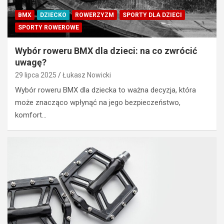
d
BMX
DZIECKO
ROWERZYZM
SPORTY DLA DZIECI
a
k
TURYSTYKA
SPORTY ROWEROWE
o
A
n
k
Wybór roweru BMX dla dzieci: na co zwrócić
w
t
uwagę?
e
y
29 lipca 2025
Łukasz Nowicki
r
w
s
Wybór roweru BMX dla dziecka to ważna decyzja, która
n
j
y
może znacząco wpłynąć na jego bezpieczeństwo,
a
w
komfort…
r
e
o
e
w
k
e
e
r
n
u
d
n
w
a
g
e
ó
l
r