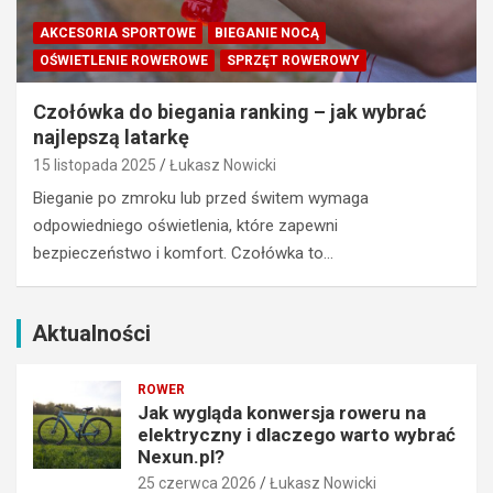
e
a
k
c
AKCESORIA SPORTOWE
BIEGANIE NOCĄ
t
h
OŚWIETLENIE ROWEROWE
SPRZĘT ROWEROWY
r
–
y
S
Czołówka do biegania ranking – jak wybrać
c
z
najlepszą latarkę
z
c
n
15 listopada 2025
Łukasz Nowicki
z
y
y
Bieganie po zmroku lub przed świtem wymaga
i
r
odpowiedniego oświetlenia, które zapewni
d
k
bezpieczeństwo i komfort. Czołówka to…
l
i
a
B
c
e
z
s
Aktualności
e
k
g
i
ROWER
o
d
Jak wygląda konwersja roweru na
w
y
elektryczny i dlaczego warto wybrać
a
w
Nexun.pl?
r
n
25 czerwca 2026
Łukasz Nowicki
t
a