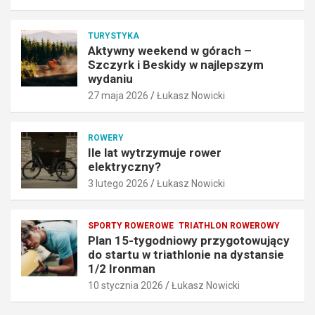
o
j
w
l
TURYSTYKA
y
e
Aktywny weekend w górach –
b
p
Szczyrk i Beskidy w najlepszym
r
s
wydaniu
a
z
27 maja 2026
Łukasz Nowicki
ć
y
N
m
e
w
ROWERY
x
y
Ile lat wytrzymuje rower
u
d
elektryczny?
n
a
3 lutego 2026
Łukasz Nowicki
.
n
p
i
l
u
SPORTY ROWEROWE
TRIATHLON ROWEROWY
?
27
Plan 15-tygodniowy przygotowujący
25
maja
do startu w triathlonie na dystansie
czerwca
2026
1/2 Ironman
2026
10 stycznia 2026
Łukasz Nowicki
Łukasz
Łukasz
Nowicki
Nowicki