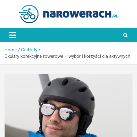
Skip
to
content
NaRowerach.pl
Home
Gadżety
Okulary korekcyjne rowerowe – wybór i korzyści dla aktywnych