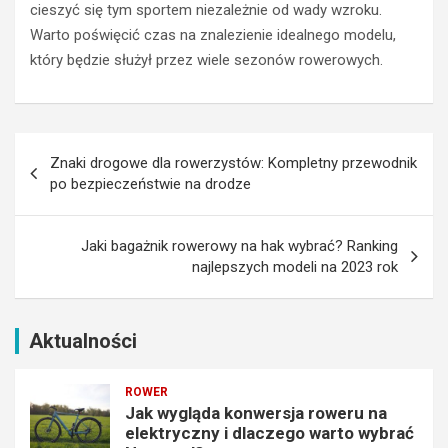
e
ó
cieszyć się tym sportem niezależnie od wady wzroku.
l
r
Warto poświęcić czas na znalezienie idealnego modelu,
e
a
który będzie służył przez wiele sezonów rowerowych.
k
c
t
h
r
–
y
S
Nawigacja
c
z
Znaki drogowe dla rowerzystów: Kompletny przewodnik
z
c
wpisu
po bezpieczeństwie na drodze
n
z
y
y
i
r
Jaki bagażnik rowerowy na hak wybrać? Ranking
d
k
najlepszych modeli na 2023 rok
l
i
a
B
c
e
z
s
Aktualności
e
k
g
i
ROWER
o
d
Jak wygląda konwersja roweru na
w
y
elektryczny i dlaczego warto wybrać
a
w