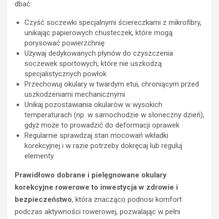
l
dbać:
ą
Czyść soczewki specjalnymi ściereczkami z mikrofibry,
d
unikając papierowych chusteczek, które mogą
a
porysować powierzchnię
k
TURYSTYKA
Używaj dedykowanych płynów do czyszczenia
o
A
soczewek sportowych, które nie uszkodzą
n
k
specjalistycznych powłok
w
t
Przechowuj okulary w twardym etui, chroniącym przed
e
y
uszkodzeniami mechanicznymi
r
w
Unikaj pozostawiania okularów w wysokich
s
n
temperaturach (np. w samochodzie w słoneczny dzień),
j
y
gdyż może to prowadzić do deformacji oprawek
a
w
Regularnie sprawdzaj stan mocowań wkładki
r
e
korekcyjnej i w razie potrzeby dokręcaj lub reguluj
o
e
elementy
w
k
e
e
Prawidłowo dobrane i pielęgnowane okulary
r
n
korekcyjne rowerowe to inwestycja w zdrowie i
u
d
n
w
bezpieczeństwo
, która znacząco podnosi komfort
a
g
podczas aktywności rowerowej, pozwalając w pełni