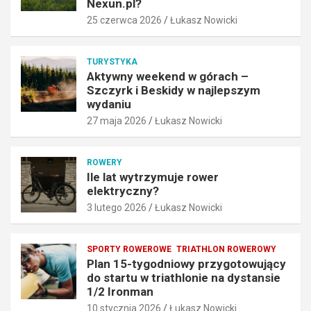
Nexun.pl?
r
n
25 czerwca 2026
Łukasz Nowicki
t
a
o
j
w
l
TURYSTYKA
y
e
Aktywny weekend w górach –
b
p
Szczyrk i Beskidy w najlepszym
r
s
wydaniu
a
z
27 maja 2026
Łukasz Nowicki
ć
y
N
m
e
w
ROWERY
x
y
Ile lat wytrzymuje rower
u
d
elektryczny?
n
a
3 lutego 2026
Łukasz Nowicki
.
n
p
i
l
u
SPORTY ROWEROWE
TRIATHLON ROWEROWY
?
27
Plan 15-tygodniowy przygotowujący
25
maja
do startu w triathlonie na dystansie
czerwca
2026
1/2 Ironman
2026
10 stycznia 2026
Łukasz Nowicki