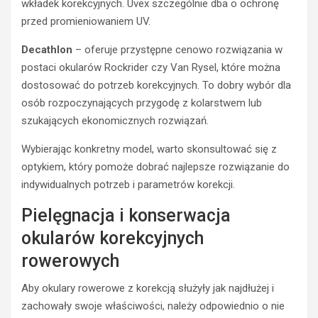
wkładek korekcyjnych. Uvex szczególnie dba o ochronę
przed promieniowaniem UV.
Decathlon
– oferuje przystępne cenowo rozwiązania w
postaci okularów Rockrider czy Van Rysel, które można
dostosować do potrzeb korekcyjnych. To dobry wybór dla
osób rozpoczynających przygodę z kolarstwem lub
szukających ekonomicznych rozwiązań.
Wybierając konkretny model, warto skonsultować się z
optykiem, który pomoże dobrać najlepsze rozwiązanie do
indywidualnych potrzeb i parametrów korekcji.
Pielęgnacja i konserwacja
ROWER
J
okularów korekcyjnych
a
rowerowych
k
w
Aby okulary rowerowe z korekcją służyły jak najdłużej i
y
zachowały swoje właściwości, należy odpowiednio o nie
g