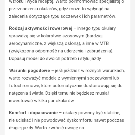
wzroku i wyda receptę. Warto poinformować specjalistę o
przeznaczeniu okularów, gdyż może to wpłynąć na
zalecenia dotyczące typu soczewek i ich parametrów.
Rodzaj aktywności rowerowej
– innego typu okulary
sprawdzą się w kolarstwie szosowym (bardziej
aerodynamiczne, z większą osłoną), a inne w MTB
(zwiększona odporność na uderzenia i zabrudzenia).
Dopasuj model do swoich potrzeb i stylu jazdy.
Warunki pogodowe
– jeśli jeździsz w różnych warunkach,
warto rozważyć modele z wymiennymi soczewkami lub
fotochromowe, które automatycznie dostosowują się do
natężenia światła. Dzięki temu nie będziesz musiał
inwestować w kilka par okularów.
Komfort i dopasowanie
– okulary powinny być stabilne,
nie uciskać i nie powodować dyskomfortu nawet podczas
długiej jazdy. Warto zwrócić uwagę na: