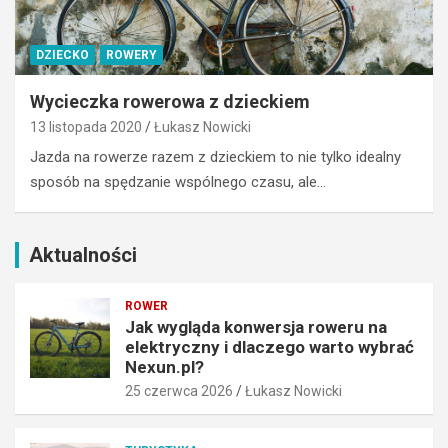
h
r
–
y
S
DZIECKO
ROWERY
c
z
z
c
Wycieczka rowerowa z dzieckiem
n
z
y
y
13 listopada 2020
Łukasz Nowicki
i
r
Jazda na rowerze razem z dzieckiem to nie tylko idealny
d
k
sposób na spędzanie wspólnego czasu, ale…
l
i
a
B
c
e
z
s
Aktualności
e
k
g
i
ROWER
o
d
Jak wygląda konwersja roweru na
w
y
elektryczny i dlaczego warto wybrać
a
w
Nexun.pl?
r
n
25 czerwca 2026
Łukasz Nowicki
t
a
o
j
w
l