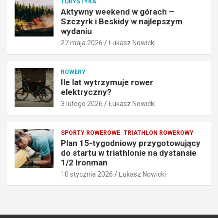
TURYSTYKA
y
e
Aktywny weekend w górach –
b
p
Szczyrk i Beskidy w najlepszym
r
s
wydaniu
a
z
27 maja 2026
Łukasz Nowicki
ć
y
N
m
e
w
ROWERY
x
y
Ile lat wytrzymuje rower
u
d
elektryczny?
n
a
3 lutego 2026
Łukasz Nowicki
.
n
p
i
l
u
SPORTY ROWEROWE
TRIATHLON ROWEROWY
?
27
Plan 15-tygodniowy przygotowujący
25
maja
do startu w triathlonie na dystansie
czerwca
2026
1/2 Ironman
2026
10 stycznia 2026
Łukasz Nowicki
Łukasz
Łukasz
Nowicki
Nowicki